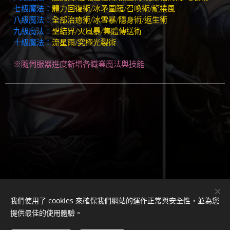
七級魔法：
體力回復術/冰矛圍籬/召喚術/龍捲風
八級魔法：
全部治癒術/冰雪暴/隱身術/返生術
九級魔法：
聖結界/火風暴/集體傳送術
十級魔法：
流星雨/究極光裂術
※隨伺服器進度新增各職業魔法與技能
我們使用了 cookies 來確保我們網站的運作正常與安全性，並為您
提供最佳的使用體驗。
客服LINE ID
：
mingkai0123