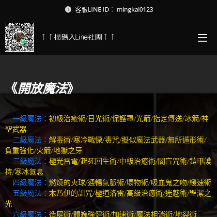
客服LINE ID： mingkai0123
↑↑掃碼入Line社團↑↑
《
開放魔法
》
一級魔法：
初級治癒術/日光術/保護罩/光箭/指定傳送/冰箭/神
聖武器
二級魔法：
解毒術/寒冷戰慄/毒咒/擬似魔法武器/無所遁形術/
負重強化/火箭/地獄之牙
三級魔法：
極光雷電/起死回生術/中級治癒術/闇盲咒術/鎧甲護
持/寒冰氣息
四級魔法：
燃燒的火球/通暢氣脈術/壞物術/吸血鬼之吻/緩速術
五級魔法：
木乃伊的詛咒/極道洛雷/高級治癒術/迷魅術/聖潔之
光
六級魔法：
造屍術/體魄強健術/加速術/魔法相消術/地裂術