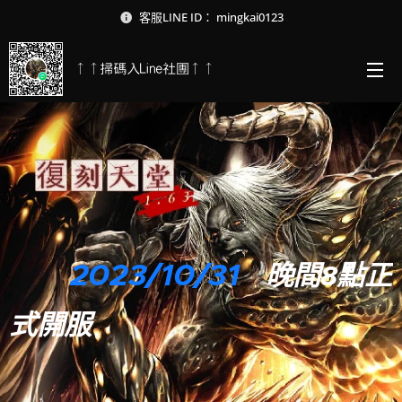
客服LINE ID： mingkai0123
↑↑掃碼入Line社團↑↑
2023/10/31
晚間8點
正
式開服