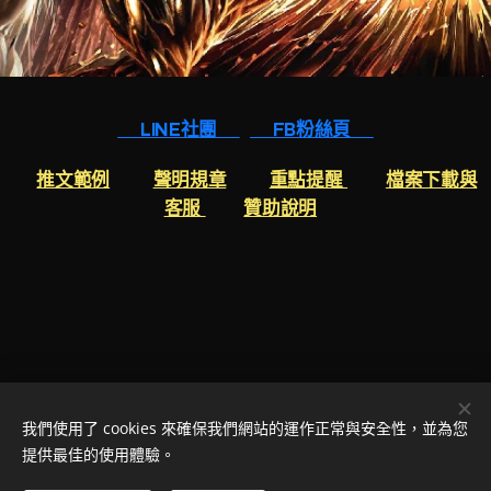
🔥LINE社團🔥
🔥FB粉絲頁🔥
👉
推文範例
👉
聲明規章
👉
重點提醒
👉
檔案下載與
客服
👉
贊助說明
我們使用了 cookies 來確保我們網站的運作正常與安全性，並為您
提供最佳的使用體驗。
客服LINE ID
：
mingkai0123