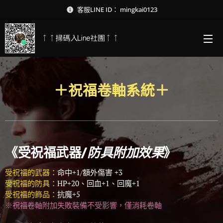
客服LINE ID： mingkai0123
↑↑掃碼入Line社團↑↑
＋祝福卷軸系統＋
《受祝福武器/
防具附加效果
》
受祝福的武器：
命中+1/額外傷害 +3
受祝福的防具：
HP+20、回血+1、回魔+1
受祝福的飾品：
抗魔+5
※祝福卷軸附加失敗裝備不受影響，僅消耗卷軸