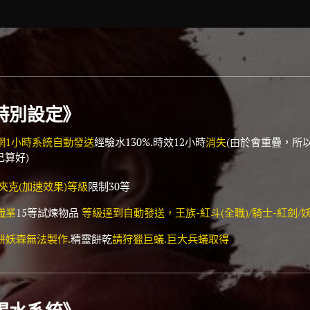
特別設定
》
網1小時系統自動發送
經驗水130%.時效12小時
消失
(由於會重疊，所
己算好)
克(加速效果)等級
限制30等
職業
15等試煉物品
等級達到自動發送，王族-紅斗(全職)/騎士-紅劍/
妖森無法製作.
精靈餅乾
請狩獵巨蟻.巨大兵蟻取得