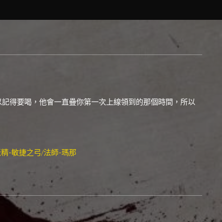
以記得要喝，他會一直疊你第一次上線領到的那個時間，所以
妖精-敏捷之弓/法師-瑪那