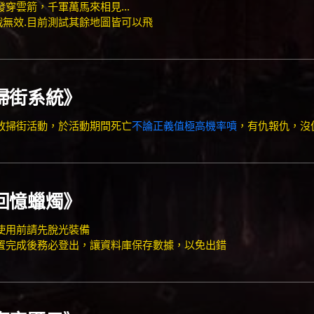
發穿雲箭，千軍萬馬來相見...
無效.目前測試其餘地圖皆可以飛
掃街系統
》
放掃街活動，於活動期間死亡
不論正義值極高機率噴
，有仇報仇，沒
回憶蠟燭
》
使用前請先脫光裝備
完成後務必登出，讓資料庫保存數據，以免出錯