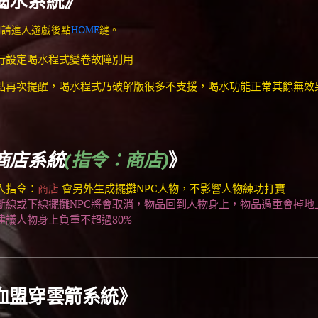
喝水系統
》
請進入遊戲後點
HOME
鍵。
設定喝水程式變卷故障別用
再次提醒，喝水程式乃破解版很多不支援，喝水功能正常其餘無效
商店系統
(指令：商店)
》
入指令：
商店
會另外生成擺攤NPC人物，不影響人物練功打寶
線或下線擺攤NPC將會取消，物品回到人物身上
，物品過重會掉地
議人物身上負重不超過80%
血盟穿雲箭系統
》