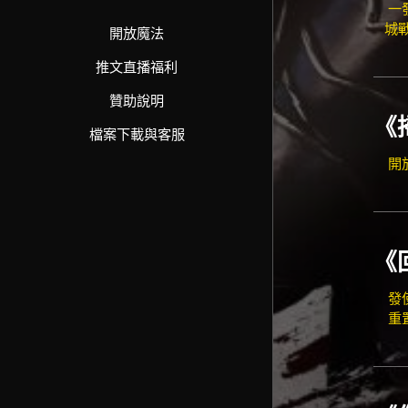
一
城戰
開放魔法
推文直播福利
贊助說明
《
檔案下載與客服
開
《
發
重置