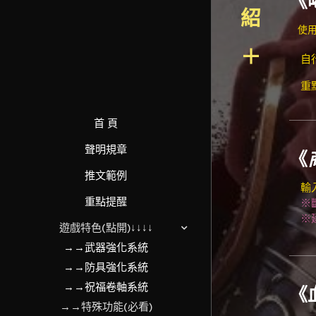
《
紹
使用
＋
自行
重點
首 頁
聲明規章
《
推文範例
輸
重點提醒
※斷
※建
遊戲特色(點開)↓↓↓↓
→→武器強化系統
→→防具強化系統
→→祝福卷軸系統
《
→→特殊功能(必看)