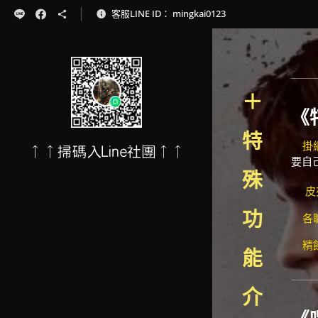
客服LINE ID： mingkai0123
＋
《
特
掛
↑↑掃碼入Line社團↑↑
要自
殊
皮夾
功
各
精餅
能
介